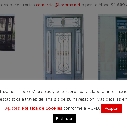
orreo electrónico
comercial@koroma.net
o por teléfono
91 609 
tilizamos "cookies" propias y de terceros para elaborar informaci
estadística a través del análisis de su navegación. Más detalles e
Ajustes
,
Política de Cookies
conforme al RGPD.
Aceptar
Rechazar