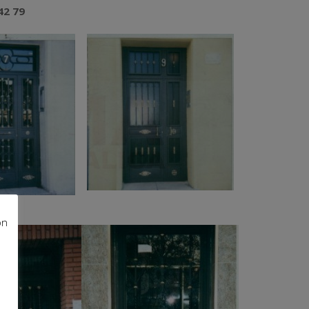
42 79
ón
n