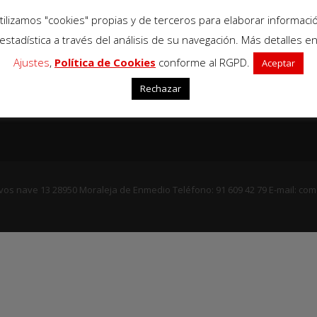
rtas de comunidad, puertas correderas, puertas seccionales,
tilizamos "cookies" propias y de terceros para elaborar informaci
 motor, puertas automatizadas, puertas basculantes, cierres de
, seguridad, todo tipo de trabajos en metal.
estadística a través del análisis de su navegación. Más detalles e
Ajustes
,
Política de Cookies
conforme al RGPD.
Aceptar
Rechazar
livos nave 13 28950 Moraleja de Enmedio Teléfono: 91 609 42 79 E-mail: c