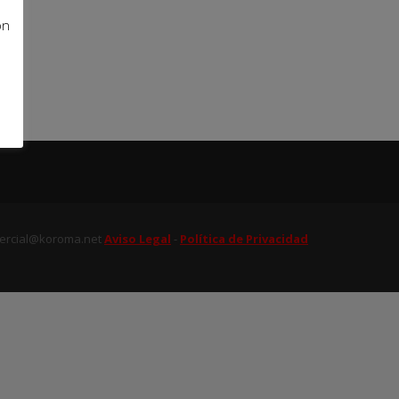
ón
n
omercial@koroma.net
Aviso Legal
-
Política de Privacidad