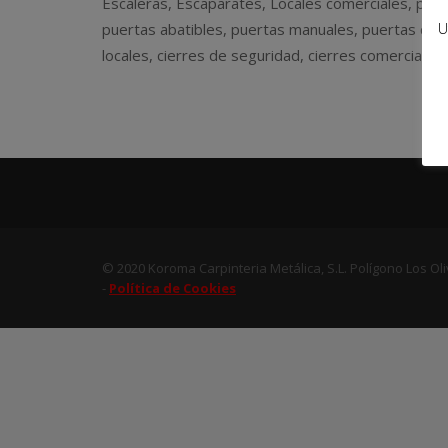
Escaleras, Escaparates, Locales comerciales, pue
U
puertas abatibles, puertas manuales, puertas con
locales, cierres de seguridad, cierres comerciales
© 2020 Koroma Carpinteria Metálica, S.L. Polígono Los O
-
Política de Cookies